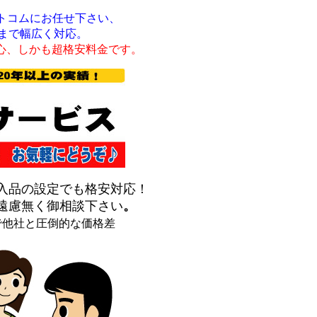
トコムにお任せ下さい、
まで幅広く対応。
心、しかも超格安料金です。
入品の設定でも格安対応！
遠慮無く御相談下さい
。
で他社と圧倒的な価格差