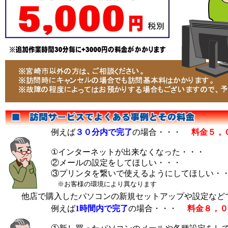
例えば
３０分内で完了
の場合・・・
料金５，
①インターネットが出来なくなった・・・
②メールの設定をしてほしい・・・
③プリンタを繋いで使えるようにしてほしい・
※お客様の環境により異なります
他店で購入したパソコンの新規セットアップや設定な
例えば
1時間内で完了
の場合・・・
料金８，０