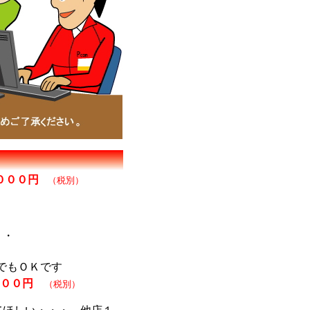
０００円
（税別）
・・
どでもＯＫです
００円
（税別）