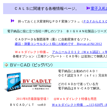
ＣＡＬＳに関連する各種情報ページ。
電子入札
持っておくと大変便利なＰＤＦ変換ソフト→（
ＰＤＦからＥＸ
電子納品に役に立つ当社一押しのソフト ＢＩＧＶＡＮ社製品シ
ＣＡＤデータを製図基準（案）に自動変換するソフト。
建設・測量コンサルタント様にお勧めです
Bigvan al-Nil 2012
Ｗｅｂダイレクト特価→
アルニール２０１２（Ｗｅｂ認証）＋年間
各種オプション（工種テンプレート・ＣＡＤ等）は追加にて御購入
電子納品にお勧めのＣＡＤ！
ＯＣＦ認定ＳＸＦ（ｓｆｃ）完全
どのＣＡＤかで迷っている方
電子納品はＢＶ-ＣＡＤで解決。
2011年8月最新版登場！
◎Ｗｅｂダイレクト特価を用
ＢＶＣＡＤ／ＬＴ ver8.0
Ｗｅｂダイレクト特価 →115,920円