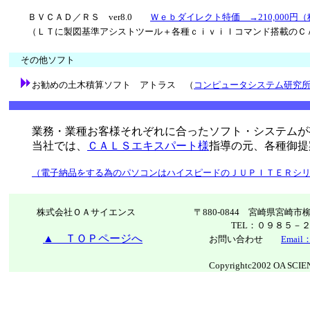
ＢＶＣＡＤ／ＲＳ ver8.0
Ｗｅｂダイレクト特価 →210,000円
（ＬＴに製図基準アシストツール＋各種ｃｉｖｉｌコマンド搭載のＣ
その他ソフト
お勧めの土木積算ソフト アトラス （
コンピュータシステム研究
業務・業種お客様それぞれに合ったソフト・システムが
当社では、
ＣＡＬＳエキスパート様
指導の元、各種御提
（電子納品をする為のパソコンはハイスピードのＪＵＰＩＴＥＲシ
株式会社ＯＡサイエンス
〒880-0844 宮崎県宮崎市
TEL：０９８５
▲ ＴＯＰページへ
お問い合わせ
Email：
Copyrightc2002 OA SCIENCE